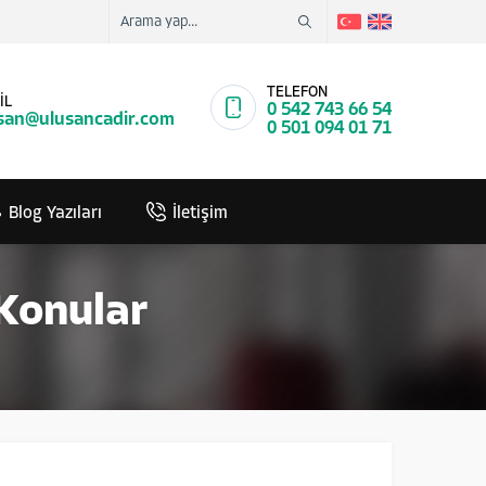
TELEFON
İL
0 542 743 66 54
san@ulusancadir.com
0 501 094 01 71
Blog Yazıları
İletişim
 Konular